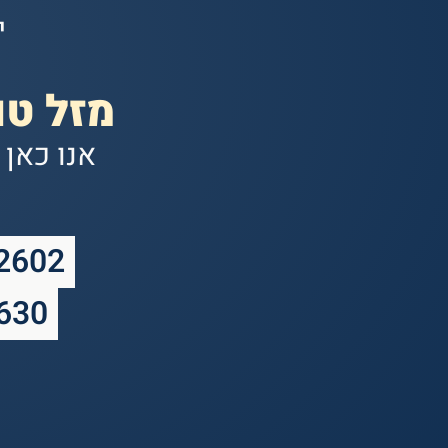
י
מ
מזל טו
אנו כאן
2602 באשקלון - בשכונת אבן עזרא הח
2630 ביבנה - בשכונת יבנה